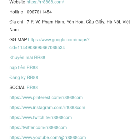
Website
https://rr8868.com/
Hotline : 0967611454
Địa chỉ : 7 P. Vũ Phạm Hàm, Yên Hoà, Cầu Giấy, Hà Nội, Việt
Nam
GG MAP
https://www.google.com/maps?
cid=1144908695667069534
Khuyến mãi RR88
nạp tiền RR88
Đăng ký RR88
SOCIAL
RR88
https://www.pinterest.com/rr8868com
https://www.instagram.com/rr8868com
https://www.twitch.tv/rr8868com
https://twitter.com/rr8868com
https://www.youtube.com/@rr8868com