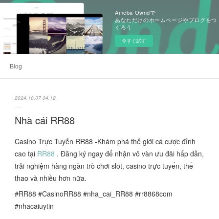
Ameba Owndで
あなただけのホームページやブログをつ
くろう
今すぐ試す
Blog
2024.10.07 04:12
Nhà cái RR88
Casino Trực Tuyến RR88 -Khám phá thế giới cá cược đỉnh
cao tại
RR88
. Đăng ký ngay để nhận vô vàn ưu đãi hấp dẫn,
trải nghiệm hàng ngàn trò chơi slot, casino trực tuyến, thể
thao và nhiều hơn nữa.
#RR88 #CasinoRR88 #nha_cai_RR88 #rr8868com
#nhacaiuytin